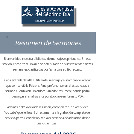
Menu
Resumen de Sermones
Bienvenido a nuestra biblioteca de mensajes espirituales. En esta
sección, encontrará un archivo organizado de nuestras enseñanzas
semanales, clasificadas por fecha para su fácil acceso.
Cada entrada detalla el título del mensaje y el nombre del orador
que compartió la Palabra. Para profundizar en el estudio, cada
sermón cuenta con un enlace llamado 'Resumen', donde podrá
descargar el análisis y los puntos clave en formato PDF.
Además, debajo de cada resumen, encontrará el enlace 'Video
Youtube' que le llevará directamente a la grabación completa del
servicio, permitiéndole revivir la experiencia de adoración desde
cualquier lugar.